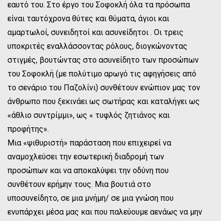
εαυτό του. Στο έργο του Σοφοκλή όλα τα πρόσωπα
είναι ταυτόχρονα θύτες και θύματα, άγιοι και
αμαρτωλοί, συνειδητοί και ασυνείδητοι . Οι τρεις
υποκριτές εναλλάσσοντας ρόλους, διογκώνοντας
στιγμές, βουτώντας στο ασυνείδητο των προσώπων
του Σοφοκλή (με πολύτιμο αρωγό τις αφηγήσεις από
το σενάριο του Παζολίνι) συνθέτουν ενώπιον μας τον
άνθρωπο που ξεκινάει ως σωτήρας και καταλήγει ως
«άθλιο συντρίμμι», ως « τυφλός ζητιάνος και
προφήτης».
Μια «ψιθυριστή» παράσταση που επιχειρεί να
αναμοχλεύσει την εσωτερική διαδρομή των
προσώπων και να αποκαλύψει την οδύνη που
συνθέτουν ερήμην τους. Μια βουτιά στο
υποσυνείδητο, σε μια μνήμη/ σε μια γνώση που
ενυπάρχει μέσα μας και που παλεύουμε αενάως να μην