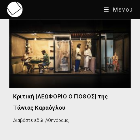
Μενου
Κριτική [ΛΕΩΦΟΡΙΟ Ο ΠΟΘΟΣ] της
Τώνιας Καραόγλου
Διαβάστε εδώ [Αθηνόραμα]