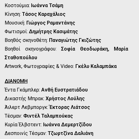
Κοστούμια:
Ιωάννα Τσάμη
Κίνηση:
Τάσος Καραχάλιος
Moυσική:
Γιώργος Ραμαντάνης
Φωτισμοί:
Δημήτρης Κασιμάτης
Βοηθός σκηνοθέτη:
Παναγιώτης Γκιζώτης
Βοηθοί σκηνογράφου:
Σοφία Θεοδωράκη, Μαρία
Σταθοπούλου
Artwork, Φωτογραφίες & Video:
Γκέλυ Καλαμπάκα
ΔΙΑΝΟΜΗ
Έντα Γκάμπλερ:
Ανθή Ευστρατιάδου
Δικαστής Μπρακ:
Χρήστος Λούλης
Άιλερτ Λεβμποργκ:
Έκτορας Λιάτσος
Τέσμαν:
Φιντέλ Ταλαμπούκας
Κυρία Έλβστεντ:
Ιωάννα Δεμερτζίδου
Δεσποινίς Τέσμαν:
Τζωρτζίνα Δαλιάνη