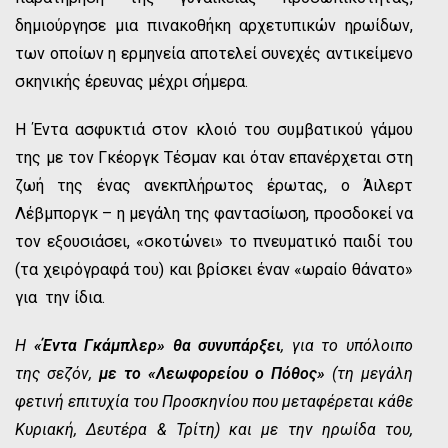
δημιούργησε μια πινακοθήκη αρχετυπικών ηρωίδων,
των οποίων η ερμηνεία αποτελεί συνεχές αντικείμενο
σκηνικής έρευνας μέχρι σήμερα.
Η Έντα ασφυκτιά στον κλοιό του συμβατικού γάμου
της με τον Γκέοργκ Τέσμαν και όταν επανέρχεται στη
ζωή της ένας ανεκπλήρωτος έρωτας, ο Άιλερτ
Λέβμποργκ – η μεγάλη της φαντασίωση, προσδοκεί να
τον εξουσιάσει, «σκοτώνει» το πνευματικό παιδί του
(τα χειρόγραφά του) και βρίσκει έναν «ωραίο θάνατο»
για την ίδια.
Η
«Έντα Γκάμπλερ»
θα συνυπάρξει
, για το υπόλοιπο
της σεζόν,
με το «Λεωφορείου ο Πόθος»
(
τη μεγάλη
φετινή επιτυχία του Προσκηνίου που μεταφέρεται κάθε
Κυριακή, Δευτέρα & Τρίτη
) και με την ηρωίδα του,